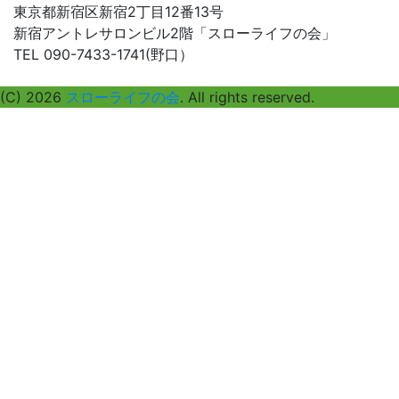
探
東京都新宿区新宿2丁目12番13号
す
新宿アントレサロンビル2階「スローライフの会」
TEL 090-7433-1741(野口）
(C) 2026
スローライフの会
. All rights reserved.