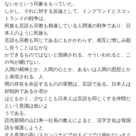
ないかという印象をもっていた。
しかし、それに対する反論として、イングランドとスコッ
トランドの戦争は、
民族も言語も宗教も相違している人間達の戦争であり、日
本人のように民族も
言語も宗教も同じであるにもかかわらず、相互に憎しみ殺
し合うことはなかな
かできるものではないと指摘される。そういわれると、二
の句が継げない。
人間の精神とか、人間の心とか、あるいは人間の思想とか
と表現される、人
間の存在を弁証するものの実態は、言語である。日本人は
好戦的であるか否か
はともかく、少なくとも日本人は言語を同じくする仲間だ
という意識は低いよ
うである。
読売新聞の山口寿一社長の教えによると、活字文化は母国
語を保護しようと
する意識の高いスカンジナビアやドイツでは崩れないそう