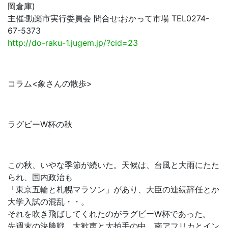
岡倉庫)
主催:動楽市実行委員会 問合せ:おかって市場 TEL0274-
67-5373
http://do-raku-1.jugem.jp/?cid=23
コラム<象さんの散歩>
ラグビーW杯の秋
この秋、いやな季節が続いた。天候は、台風と大雨にたた
られ、国内政治も
「東京五輪と札幌マラソン」があり、大臣の連続辞任とか
大学入試の混乱・・。
それを吹き飛ばしてくれたのがラグビーW杯であった。
先週末の決勝戦。大歓声と大拍手の中、南アフリカとイン