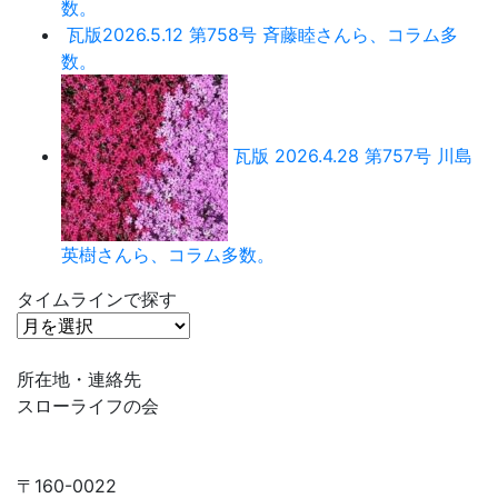
数。
瓦版2026.5.12 第758号 斉藤睦さんら、コラム多
数。
瓦版 2026.4.28 第757号 川島
英樹さんら、コラム多数。
タイムラインで探す
タ
イ
ム
所在地・連絡先
ラ
スローライフの会
イ
ン
で
〒160-0022