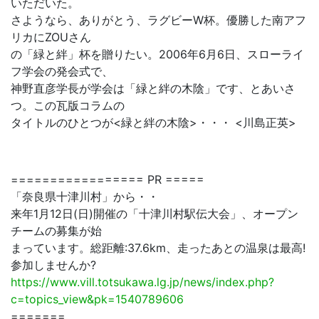
いただいた。
さようなら、ありがとう、ラグビーW杯。優勝した南アフ
リカにZOUさん
の「緑と絆」杯を贈りたい。2006年6月6日、スローライ
フ学会の発会式で、
神野直彦学長が学会は「緑と絆の木陰」です、とあいさ
つ。この瓦版コラムの
タイトルのひとつが<緑と絆の木陰>・・・ <川島正英>
================= PR =====
「奈良県十津川村」から・・
来年1月12日(日)開催の「十津川村駅伝大会」、オープン
チームの募集が始
まっています。総距離:37.6km、走ったあとの温泉は最高!
参加しませんか?
https://www.vill.totsukawa.lg.jp/news/index.php?
c=topics_view&pk=1540789606
=======