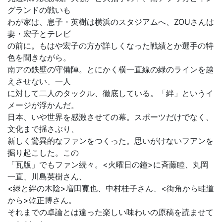
グランドの戦いも
わが家は、息子・英樹は横浜のスタジアムへ、ZOUさんは
妻・宏子とテレビ
の前に。もはや宏子の方が詳しくなった戦績とか選手の特
色を聞きながら。
南アの鉄壁の守備陣。とにかく横一直線の緑のラインを越
えさせない、一人
に対して二人のタックル、徹底している。「絆」というイ
メージが浮かんだ。
日本、いや世界を感激させての幕。スポーツだけでなく、
文化まで揺さぶり、
新しく驚異的なファンをつくった。思いがけないフアンを
掘り起こした。この
「瓦版」でもファン続々。<火曜日の鐘>に斉藤睦、丸岡
一直、川島英樹さん、
<緑と絆の木陰>増田寛也、中村桂子さん、<街角から畦道
から>乾正博さん。
それまでの卓論とは違った楽しい味わいの原稿を読ませて