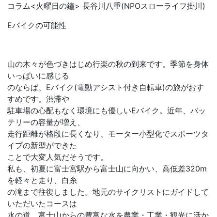
コラム<火曜日の鐘> 長谷川八重(NPOスローライフ掛川)
Eバイクの可能性
山の木々が色づきはじめ行楽の秋の到来です。季節を身体
いっぱいに感じる
のならば、Eバイク(電動アシスト付き自転車)の旅がおす
すめです。渋滞や
駐車場の心配もなく環境にも優しいEバイク。近年、バッ
テリーの容量が増え、
走行距離が格段に長くなり、モーター小型化でスポーツタ
イプの新型ができた
ことで大変人気だそうです。
私も、初夏に富士宮駅から富士山に向かい、高低差320m
を軽々と走り、白糸
の滝まで往復しました。地元のサイクリストにガイドして
いただいたコースは
水の道。富士山からの豊富な水を農業・工業・観光に活か