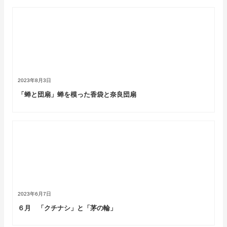
2023年8月3日
「蝉と団扇」蝉を模った香袋と奈良団扇
2023年6月7日
６月 「クチナシ」と「茅の輪」