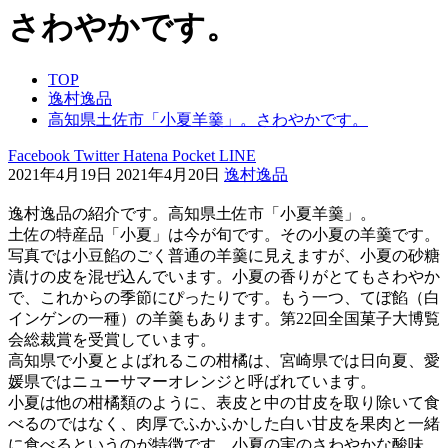
さわやかです。
TOP
逸村逸品
高知県土佐市「小夏羊羹」。さわやかです。
Facebook
Twitter
Hatena
Pocket
LINE
2021年4月19日
2021年4月20日
逸村逸品
逸村逸品の紹介です。高知県土佐市「小夏羊羹」。
土佐の特産品「小夏」は今が旬です。その小夏の羊羹です。
写真では小豆餡のごく普通の羊羹に見えますが、小夏の砂糖
漬けの皮を混ぜ込んでいます。小夏の香りがとてもさわやか
で、これからの季節にぴったりです。もう一つ、てぼ餡（白
インゲンの一種）の羊羹もあります。第22回全国菓子大博覧
会総裁賞を受賞しています。
高知県で小夏とよばれるこの柑橘は、宮崎県では日向夏、愛
媛県ではニューサマーオレンジと呼ばれています。
小夏は他の柑橘類のように、表皮と中の甘皮を取り除いて食
べるのではなく、肉厚でふかふかした白い甘皮を果肉と一緒
に食べるというのが特徴です。小夏の実のさわやかな酸味、