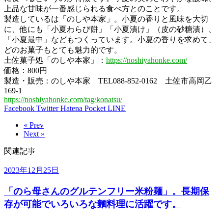
上品な甘味が一番感じられる食べ方とのことです。
製造しているは「のしや本家」。小夏の香りと風味を大切
に、他にも「小夏わらび餅」「小夏漬け」（皮の砂糖漬）、
「小夏最中」などもつくっています。小夏の香りを求めて、
どのお菓子もとても魅力的です。
土佐菓子処「のしや本家」：
https://noshiyahonke.com/
価格：800円
製造・販売：のしや本家 TEL088-852-0162 土佐市高岡乙
169-1
https://noshiyahonke.com/tag/konatsu/
Facebook
Twitter
Hatena
Pocket
LINE
« Prev
Next »
関連記事
2023年12月25日
「のら母さんのグルテンフリー米粉麺」。長期保
存が可能でいろいろな麵料理に活躍です。