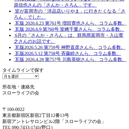
原信也さんの「さんか・さろん」です。
皆が富岡市の「洋品店いりやま」に行きたくなる「さ
ろん」でした。
瓦版 2026.6.23 第761号 増田寛也さんら、コラム多数。
瓦版 2026.6.9 第760号 室﨑千重さんら、コラム多数。
6月の「さんか・さろん」は、群馬県富岡市・入山寛
之さんのお話です。
瓦版2026.5.26 第759号 神野直彦さんら、コラム多数。
瓦版2026.5.12 第758号 斉藤睦さんら、コラム多数。
瓦版 2026.4.28 第757号 川島英樹さんら、コラム多数。
タイムラインで探す
タ
イ
所在地・連絡先
ム
スローライフの会
ラ
イ
ン
〒160-0022
で
東京都新宿区新宿2丁目12番13号
探
新宿アントレサロンビル2階「スローライフの会」
す
TEL 090-7433-1741(野口）