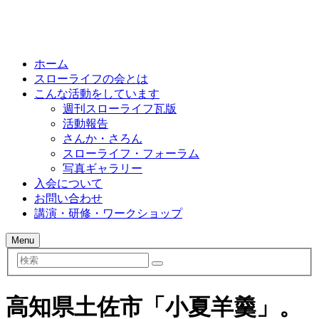
ホーム
スローライフの会とは
こんな活動をしています
週刊スローライフ瓦版
活動報告
さんか・さろん
スローライフ・フォーラム
写真ギャラリー
入会について
お問い合わせ
講演・研修・ワークショップ
Menu
検
索
高知県土佐市「小夏羊羹」。