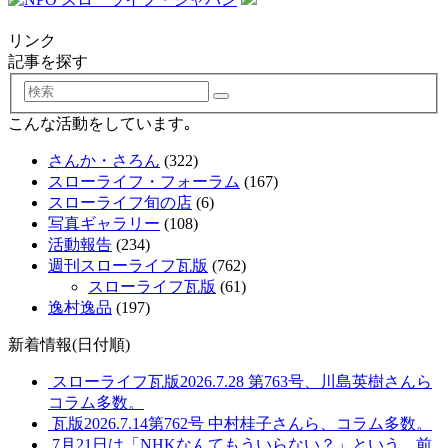
リンク
記事を探す
検
索
こんな活動をしています｡
さんか・さろん
(322)
スローライフ・フォーラム
(167)
スローライフ旬の店
(6)
写真ギャラリー
(108)
活動報告
(234)
週刊スローライフ瓦版
(762)
スローライフ瓦版
(61)
逸村逸品
(197)
新着情報(日付順)
スローライフ瓦版2026.7.28 第763号、川島英樹さんら
コラム多数。
瓦版2026.7.14第762号 中村桂子さんら、コラム多数。
7月21日は「NHKなんてもういらない？」という、前