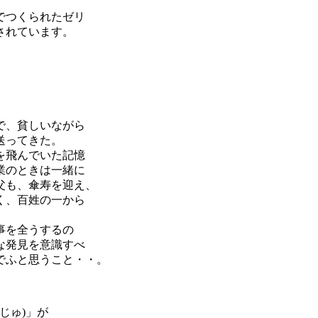
でつくられたゼリ
されています。
で、貧しいながら
送ってきた。
を飛んでいた記憶
業のときは一緒に
父も、傘寿を迎え、
く、百姓の一から
事を全うするの
な発見を意識すべ
でふと思うこと・・。
じゅ)」が