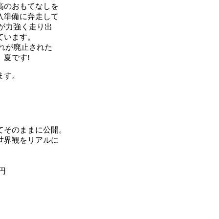
高のおもてなしを
入準備に奔走して
が力強く走り出
ています。
れが廃止された
夏です!
ます。
てそのままに公開。
世界観をリアルに
円