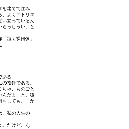
家を建てて住み
ろ、よくアトリエ
ぱい立っているん
いらっしゃい」と
作「跪く裸婦像」
ん
である。
生の指針である。
くちゃ、ものごと
いんだよ」と、狐
明をしても、「か
は、私の人生の
よ。だけど、あ