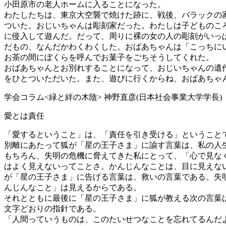
小田原市の老人ホームに入ることになった。
わたしたちは、東京大空襲で焼けた跡に、戦後、バラックの
ついた。おじいちゃんは彫刻家だった。わたしは子どものこ
に侵入して遊んだ。だって、周りに裸の女の人の彫刻がいっ
だもの、なんだかわくわくした。おばあちゃんは「こっちに
お茶の間にぼくらを呼んでお菓子をごちそうしてくれた。
おばあちゃんとお別れすることになって、おじいちゃんの遺
をひとついただいた。また、遊びに行くからね、おばあちゃ
学会コラム<緑と絆の木陰> 神野直彦(日本社会事業大学学長)
愛とは責任
「愛するということ」は、「責任を引き受ける」ということ
別離にあたって狐が「星の王子さま」に諭す言葉は、私の人
もちろん、失明の危機に脅えてきた私にとって、「心で見な
はよく見えないってことさ。かんじんなことは、目に見えな
が「星の王子さま」に告げる言葉は、救いの言葉である。失
んじんなこと」は見えるからである。
それとともに最後に「星の王子さま」に狐が教える次の言葉
文字どおりの指針である。
「人間っていうものは、このたいせつなことを忘れてるんだ