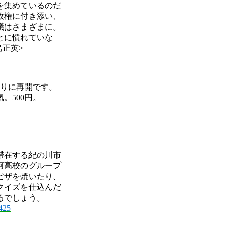
を集めているのだ
政権に付き添い、
議はさまざまに。
とに慣れていな
島正英>
ぶりに再開です。
。500円。
滞在する紀の川市
河高校のグループ
ピザを焼いたり、
クイズを仕込んだ
るでしょう。
=425