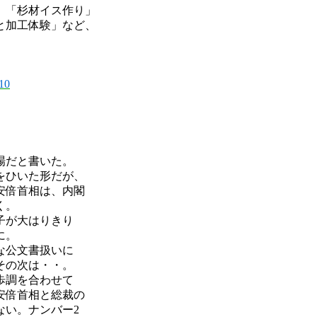
、「杉材イス作り」
と加工体験」など、
t10
場だと書いた。
をひいた形だが、
安倍首相は、内閣
く。
子が大はりきり
に。
な公文書扱いに
その次は・・。
歩調を合わせて
安倍首相と総裁の
ない。ナンバー2