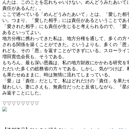
んたは、このことを忘れちゃいけない。めんどうみたあいて
責任があるんだ」。
ここで述べている「めんどうみたあいて」とは、「愛した相
い。つまり、「愛した相手」には責任があるということであ
「愛された相手」にも責任が生じると考えられるので、「愛
あるといってよい。
地方分権に携わってきた私は、地方分権を通して、多くの方
される関係を築くことができた。というよりも、多くの「恩
れども、その「恩」を返すことができずにいる。スローライ
増田寛也会長も、そうである。
もちろん、最も深い恩義は、私の地方財政にかかわる研究を
ただいた多くの総務省の方々である。しかし、気がつけば、
も果たせぬままに、時は無情に流れてしまっている。
「愛」は「責任」だとして、私はどれだけの「責任」を果た
疑わしい。妻にさえも、無責任だったと反省しながら、『星
み返すことにした。
▽▽▽▽▽▽▽▽