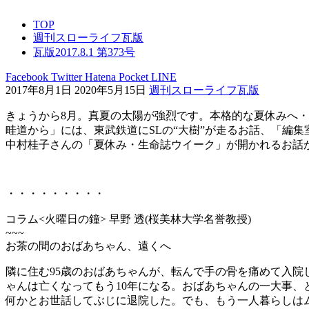
TOP
週刊スローライフ瓦版
瓦版2017.8.1 第373号
Facebook
Twitter
Hatena
Pocket
LINE
2017年8月1日
2020年5月15日
週刊スローライフ瓦版
きょうから8月。真夏の太陽が強烈です。本格的な夏休みへ
畦道から」には、東武鉄道にSLの“大樹”が走るお話、「編集
中村桂子さんの「夏休み・生命誌ウイーク」が開かれるお話
・・・・・・・・・
コラム<火曜日の鐘> 早野 透(桜美林大学名誉教授)
~~~
お茶の間のおばあちゃん、遠くへ
隣に住む95歳のおばあちゃんが、転んで手の骨を痛めて入院
ゃんは亡くなってもう10年になる。おばあちゃんの一大事、
何かとお世話してぶじに退院した。でも、もう一人暮らしは