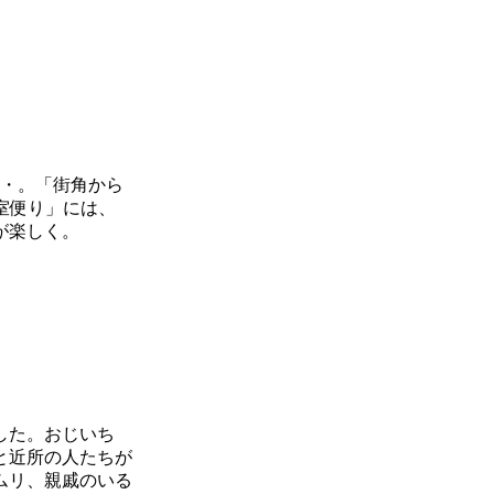
・・。「街角から
室便り」には、
が楽しく。
した。おじいち
と近所の人たちが
ムリ、親戚のいる