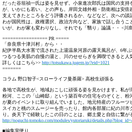
だった谷垣禎一氏は姿を見せず。小泉進次郎氏は国民の支持
が、いかにも若い、との声も。岸田文雄外相・防衛相は安倍
支えてきたところをどう評価されるか、などなど。次への談
わが国民性は、政権選択、政治方向など、家族で話し合うこ
いが、わが家も変わりなし。それでも「翳り」論議・・ <川
================= PR =====
「奈良県十津川村」から・・
紀伊半島大水害で流された上湯温泉河原の露天風呂が、6年
つるつる美肌の自慢の湯と、川のせせらぎを満喫できると人気
詳しくはこちら>>
http://totsukawa.jugem.jp/?eid=1021
=======
コラム 野口智子<スローライフ曼荼羅> 高校生頑張る
各地で高校生が、地域おこしに頑張る姿を見かけます。私が
粉河、ここの「山崎邸」という築百年の住宅をのぞくと、粉
が夏のイベントに取り組んでいました。地元特産のフルーツ
スイカと桃のスムージーを売ったり。館内各部屋に紀の川市
り。炎天下で経験したこの日のことは、郷土愛と自信に繋が
http://noguchi-tomoko.com/modules/yutoriaruki/details.php?blog_id
■編集室便り