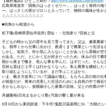
【逸村逸品】ひとこと紹介 ?
http://www.facebook.com/slowlifej
広島県尾道市「因島のはっさくゼリー」。はっさく発祥の地
ー。はっさくの実がゴロンと入っていて、独特の風味が生か
△△△△△△△△△△△
■街角から畦道から
松下隆(長崎県雲仙市役所) 雲仙・・元気便り ?百姓と父
子どもの時から父の背中を見て育ってきた。父は、兼業農家
も、朝早くから仕事に出かけ、夜遅くまで農業という生活を
しかし、短気で、何か気に入らないことがあったら茶碗が空
がある。ただ、とにかく父が好きだったため、休みの日で農
朝から夜まで働き、色んな事を学んだ。はずだった。そんな
百姓も昔ほど上手くは行かなくなった。私も農業を継続した
取り組むようにしているが、まだ学ぶことばかり。
いま、働き方改革について議論が進む。もちろん目の前の仕
が前提だが、将来の充実した生活のためにも自然の中で身近
きかもしれない。規模縮小した家業の百姓。父との作業の中
舟越隆裕(日光まるかじり塾) 汽笛の響く夏が来る
8月10日から東武鉄道・下今市?鬼怒川温泉間にSL「大樹(たい