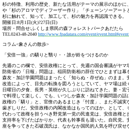
杉の特徴、利用の歴史、新たな活用がテーマの展示のほかに
や「杉のアロマでディフーザー作り」「チェーンソーアート
杉に触れて、知って、加工して、杉の魅力を再認識できる。
開催日:8月1日(火)?27日(日)
場所・問合せ:ふくしま県民の森フォレストパークあだたら
TEL0243-48-2040
http://www.fpadatara.com/event/event.html#even
コラム<象さんの散歩>
「安倍一強」の驕りと翳り・・誰が鈴をつけるのか
先週のこの欄で、安倍政権にとって、先週の国会審議がヤマ
防衛省の「日報」問題は、稲田防衛相の辞任でひとまずは幕
森友・加計学園問題はまったく「知らぬ・存ぜぬ」のまま。
改造によって、目先の転換を図ろうとしていて、ヤマ場は続
日曜日の夕食、長男・英樹が久しぶりに訪ねてきた。妻・宏
で料理して楽しく。でも、いつしか森友・加計学園問題の話
政権の「驕り」と、官僚のあるまじき「忖度」、また不誠実
歯ぎしりだ。安倍政権の内閣改造はもってのほか、として、
代わって政権を担うべき野党第一党の民進党は、安倍政権と
支持率を下げたばかりか、代表も幹事長も退いた。自民党。
座を争ってきた石破茂氏は、なかなか国民的人気を呼び戻せ