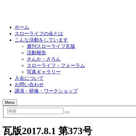
ホーム
スローライフの会とは
こんな活動をしています
週刊スローライフ瓦版
活動報告
さんか・さろん
スローライフ・フォーラム
写真ギャラリー
入会について
お問い合わせ
講演・研修・ワークショップ
Menu
検
索
瓦版2017.8.1 第373号