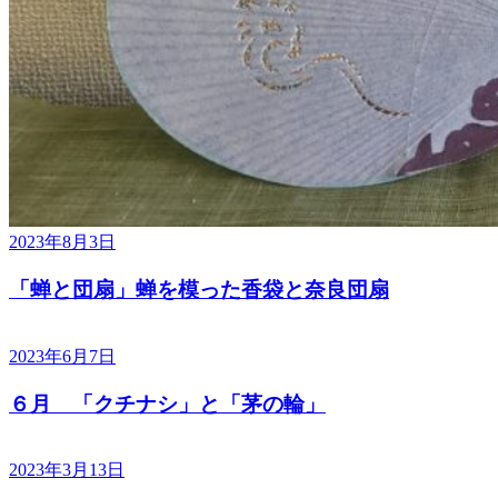
2023年8月3日
「蝉と団扇」蝉を模った香袋と奈良団扇
2023年6月7日
６月 「クチナシ」と「茅の輪」
2023年3月13日