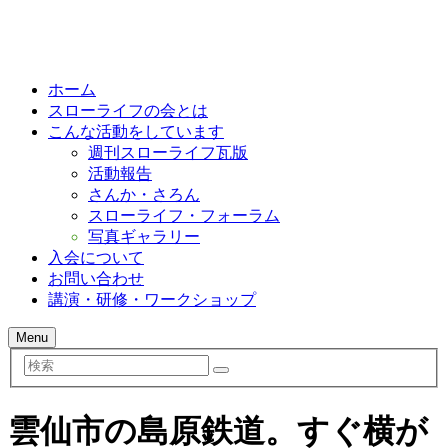
ホーム
スローライフの会とは
こんな活動をしています
週刊スローライフ瓦版
活動報告
さんか・さろん
スローライフ・フォーラム
写真ギャラリー
入会について
お問い合わせ
講演・研修・ワークショップ
Menu
検
索
雲仙市の島原鉄道。すぐ横が