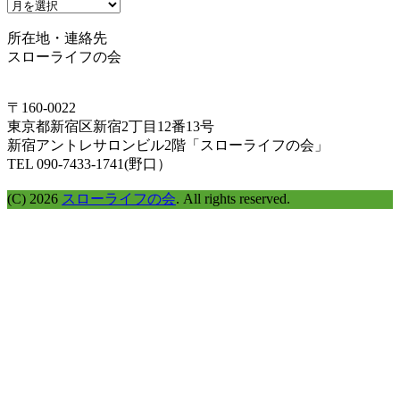
タ
イ
所在地・連絡先
ム
スローライフの会
ラ
イ
ン
〒160-0022
で
東京都新宿区新宿2丁目12番13号
探
新宿アントレサロンビル2階「スローライフの会」
す
TEL 090-7433-1741(野口）
(C) 2026
スローライフの会
. All rights reserved.