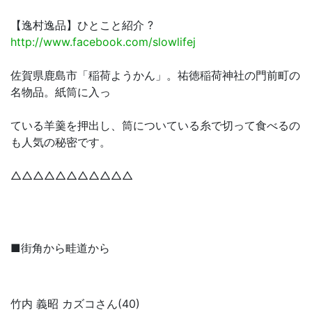
【逸村逸品】ひとこと紹介 ?
http://www.facebook.com/slowlifej
佐賀県鹿島市「稲荷ようかん」。祐徳稲荷神社の門前町の
名物品。紙筒に入っ
ている羊羹を押出し、筒についている糸で切って食べるの
も人気の秘密です。
△△△△△△△△△△△
■街角から畦道から
竹内 義昭 カズコさん(40)