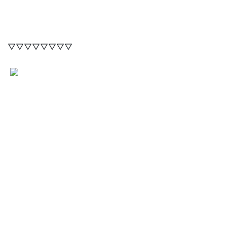
▽▽▽▽▽▽▽▽