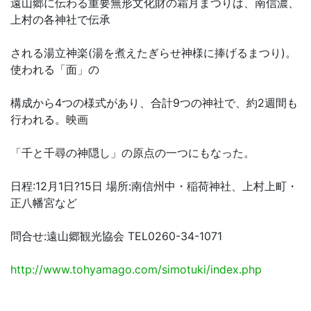
遠山郷に伝わる重要無形文化財の霜月まつりは、南信濃、
上村の各神社で伝承
される湯立神楽(湯を煮えたぎらせ神様に捧げるまつり)。
使われる「面」の
構成から4つの様式があり、合計9つの神社で、約2週間も
行われる。映画
「千と千尋の神隠し」の原点の一つにもなった。
日程:12月1日?15日 場所:南信州中・稲荷神社、上村上町・
正八幡宮など
問合せ:遠山郷観光協会 TEL0260-34-1071
http://www.tohyamago.com/simotuki/index.php