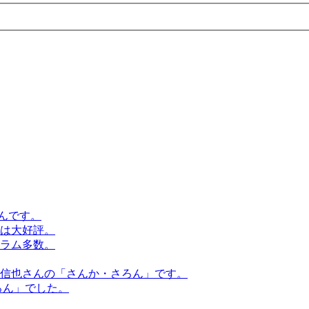
んです。
話は大好評。
らコラム多数。
原信也さんの「さんか・さろん」です。
ろん」でした。