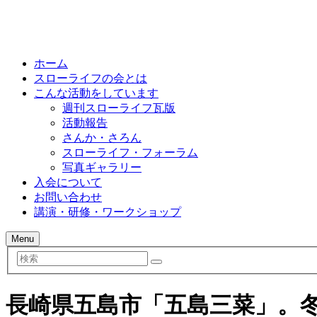
ホーム
スローライフの会とは
こんな活動をしています
週刊スローライフ瓦版
活動報告
さんか・さろん
スローライフ・フォーラム
写真ギャラリー
入会について
お問い合わせ
講演・研修・ワークショップ
Menu
検
索
長崎県五島市「五島三菜」。