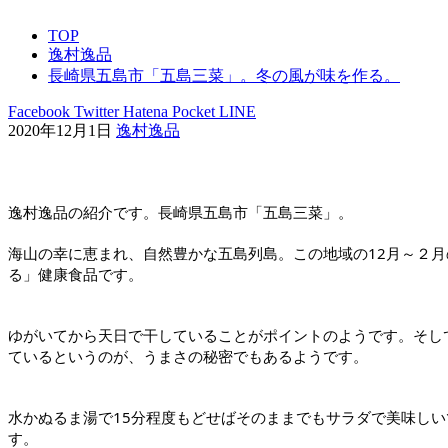
TOP
逸村逸品
長崎県五島市「五島三菜」。冬の風が味を作る。
Facebook
Twitter
Hatena
Pocket
LINE
2020年12月1日
逸村逸品
逸村逸品の紹介です。長崎県五島市「五島三菜」。
海山の幸に恵まれ、自然豊かな五島列島。この地域の12月～２
る」健康食品です。
ゆがいてから天日で干していることがポイントのようです。そし
ているというのが、うまさの秘密でもあるようです。
水かぬるま湯で15分程度もどせばそのままでもサラダで美味し
す。