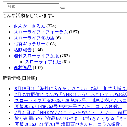
検
索
こんな活動をしています｡
さんか・さろん
(324)
スローライフ・フォーラム
(167)
スローライフ旬の店
(6)
写真ギャラリー
(108)
活動報告
(234)
週刊スローライフ瓦版
(762)
スローライフ瓦版
(61)
逸村逸品
(197)
新着情報(日付順)
8月18日は「海外に広がるよさこい」の話、川竹大輔さ
7月の前原信也さんの「NHKはもういらない？」のお
スローライフ瓦版2026.7.28 第763号、川島英樹さん
瓦版2026.7.14第762号 中村桂子さんら、コラム多数。
7月21日は「NHKなんてもういらない？」という、前
皆が富岡市の「洋品店いりやま」に行きたくなる「さ
瓦版 2026.6.23 第761号 増田寛也さんら、コラム多数。