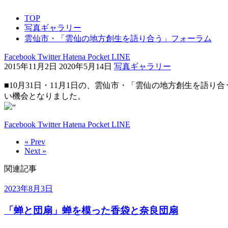
TOP
写真ギャラリー
雲仙市・「雲仙の地方創生を語り合う」フォーラム
Facebook
Twitter
Hatena
Pocket
LINE
2015年11月2日
2020年5月14日
写真ギャラリー
■10月31日・11月1日の、雲仙市・「雲仙の地方創生を語
い機会となりました。
“
Facebook
Twitter
Hatena
Pocket
LINE
« Prev
Next »
関連記事
2023年8月3日
「蝉と団扇」蝉を模った香袋と奈良団扇