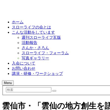
ホーム
スローライフの会とは
こんな活動をしています
週刊スローライフ瓦版
活動報告
さんか・さろん
スローライフ・フォーラム
写真ギャラリー
入会について
お問い合わせ
講演・研修・ワークショップ
Menu
検
索
雲仙市・「雲仙の地方創生を