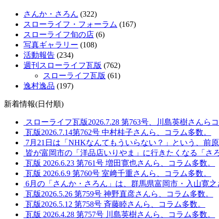
さんか・さろん
(322)
スローライフ・フォーラム
(167)
スローライフ旬の店
(6)
写真ギャラリー
(108)
活動報告
(234)
週刊スローライフ瓦版
(762)
スローライフ瓦版
(61)
逸村逸品
(197)
新着情報(日付順)
スローライフ瓦版2026.7.28 第763号、川島英樹さん
瓦版2026.7.14第762号 中村桂子さんら、コラム多数。
7月21日は「NHKなんてもういらない？」という、前
皆が富岡市の「洋品店いりやま」に行きたくなる「さ
瓦版 2026.6.23 第761号 増田寛也さんら、コラム多数。
瓦版 2026.6.9 第760号 室﨑千重さんら、コラム多数。
6月の「さんか・さろん」は、群馬県富岡市・入山寛之
瓦版2026.5.26 第759号 神野直彦さんら、コラム多数。
瓦版2026.5.12 第758号 斉藤睦さんら、コラム多数。
瓦版 2026.4.28 第757号 川島英樹さんら、コラム多数。