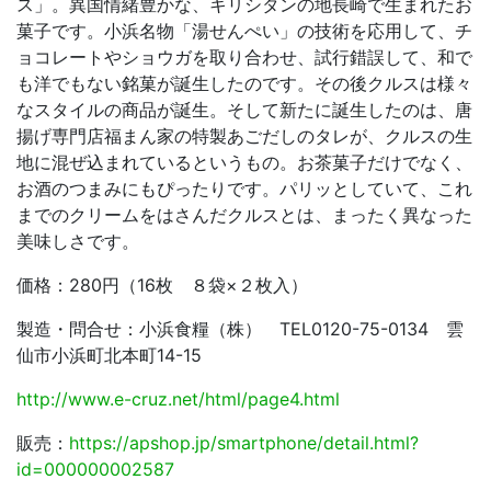
ス」。異国情緒豊かな、キリシタンの地長崎で生まれたお
菓子です。小浜名物「湯せんぺい」の技術を応用して、チ
ョコレートやショウガを取り合わせ、試行錯誤して、和で
も洋でもない銘菓が誕生したのです。その後クルスは様々
なスタイルの商品が誕生。そして新たに誕生したのは、唐
揚げ専門店福まん家の特製あごだしのタレが、クルスの生
地に混ぜ込まれているというもの。お茶菓子だけでなく、
お酒のつまみにもぴったりです。パリッとしていて、これ
までのクリームをはさんだクルスとは、まったく異なった
美味しさです。
価格：280円（16枚 ８袋×２枚入）
製造・問合せ：小浜食糧（株） TEL0120-75-0134 雲
仙市小浜町北本町14-15
http://www.e-cruz.net/html/page4.html
販売：
https://apshop.jp/smartphone/detail.html?
id=000000002587