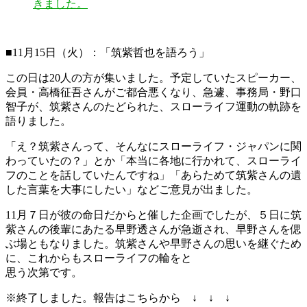
きました。
■11月15日（火）：「筑紫哲也を語ろう」
この日は20人の方が集いました。予定していたスピーカー、
会員・高橋征吾さんがご都合悪くなり、急遽、事務局・野口
智子が、筑紫さんのたどられた、スローライフ運動の軌跡を
語りました。
「え？筑紫さんって、そんなにスローライフ・ジャパンに関
わっていたの？」とか「本当に各地に行かれて、スローライ
フのことを話していたんですね」「あらためて筑紫さんの遺
した言葉を大事にしたい」などご意見が出ました。
11月７日が彼の命日だからと催した企画でしたが、５日に筑
紫さんの後輩にあたる早野透さんが急逝され、早野さんを偲
ぶ場ともなりました。筑紫さんや早野さんの思いを継ぐため
に、これからもスローライフの輪をと
思う次第です。
※終了しました。報告はこちらから ↓ ↓ ↓