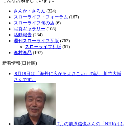
こんな活動をしています｡
さんか・さろん
(324)
スローライフ・フォーラム
(167)
スローライフ旬の店
(6)
写真ギャラリー
(108)
活動報告
(234)
週刊スローライフ瓦版
(762)
スローライフ瓦版
(61)
逸村逸品
(197)
新着情報(日付順)
8月18日は「海外に広がるよさこい」の話、川竹大輔
さんです。
7月の前原信也さんの「NHKはも