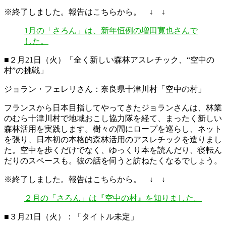
※終了しました。報告はこちらから。 ↓ ↓
1月の「さろん」は、新年恒例の増田寛也さんで
した。
■２月21日（火）「全く新しい森林アスレチック、“空中の
村”の挑戦」
ジョラン・フェレリさん：奈良県十津川村「空中の村」
フランスから日本目指してやってきたジョランさんは、林業
のむら十津川村で地域おこし協力隊を経て、まったく新しい
森林活用を実践します。樹々の間にロープを巡らし、ネット
を張り、日本初の本格的森林活用のアスレチックを造りまし
た。空中を歩くだけでなく、ゆっくり本を読んだり、寝転ん
だりのスペースも。彼の話を伺うと訪ねたくなるでしょう。
※終了しました。報告はこちらから。 ↓ ↓
２月の「さろん」は『空中の村』を知りました。
■３月21日（火）：「タイトル未定」