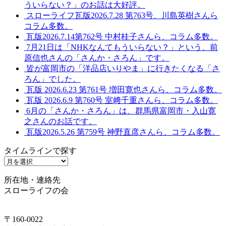
ういらない？」のお話は大好評。
スローライフ瓦版2026.7.28 第763号、川島英樹さんら
コラム多数。
瓦版2026.7.14第762号 中村桂子さんら、コラム多数。
7月21日は「NHKなんてもういらない？」という、前
原信也さんの「さんか・さろん」です。
皆が富岡市の「洋品店いりやま」に行きたくなる「さ
ろん」でした。
瓦版 2026.6.23 第761号 増田寛也さんら、コラム多数。
瓦版 2026.6.9 第760号 室﨑千重さんら、コラム多数。
6月の「さんか・さろん」は、群馬県富岡市・入山寛
之さんのお話です。
瓦版2026.5.26 第759号 神野直彦さんら、コラム多数。
タイムラインで探す
タ
イ
所在地・連絡先
ム
スローライフの会
ラ
イ
ン
〒160-0022
で